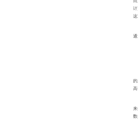
而
计
这
通
的
高
来
数