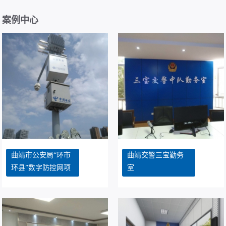
随着云计算、大数据等新技术商用，数据中心流量和带宽成指数级
增长，根据思科预测，全球数据中心...
案例中心
网络安全法实施指南 2017.08.30
《网络安全法实施指南》 前言 随着我国信息化建设的不断推进和
互联网应用的日趋普及，网络安全问...
在网络视频监控中，丢包、卡顿、延时是最让人头痛的问题，如何选配交换机知识点 2017.08.30
在网络视频监控中，丢包、卡顿、延时是最让人头痛的问题，这个
现象往往是由于方案设计不合理、交...
福贡县公安局PDT项目中标 2017.08.16
怒江州福贡县公安局警用集群(PDT)竞争性谈判采购项目，我公司
曲靖市公安局“环市
曲靖交警三宝勤务
被列为第一中标候选人。
环县”数字防控网项
室
项目经理与客户沟通的策略 2017.08.30
目
面对各种性格特征和知识背景的客户，如果做到与客户的有效沟
通，最终有利于项目。这恐怕是对大多...