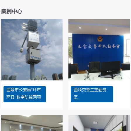
随着云计算、大数据等新技术商用，数据中心流量和带宽成指数级
增长，根据思科预测，全球数据中心...
案例中心
网络安全法实施指南 2017.08.30
《网络安全法实施指南》 前言 随着我国信息化建设的不断推进和
互联网应用的日趋普及，网络安全问...
在网络视频监控中，丢包、卡顿、延时是最让人头痛的问题，如何选配交换机知识点 2017.08.30
在网络视频监控中，丢包、卡顿、延时是最让人头痛的问题，这个
现象往往是由于方案设计不合理、交...
福贡县公安局PDT项目中标 2017.08.16
怒江州福贡县公安局警用集群(PDT)竞争性谈判采购项目，我公司
曲靖市公安局“环市
曲靖交警三宝勤务
被列为第一中标候选人。
环县”数字防控网项
室
项目经理与客户沟通的策略 2017.08.30
目
面对各种性格特征和知识背景的客户，如果做到与客户的有效沟
通，最终有利于项目。这恐怕是对大多...