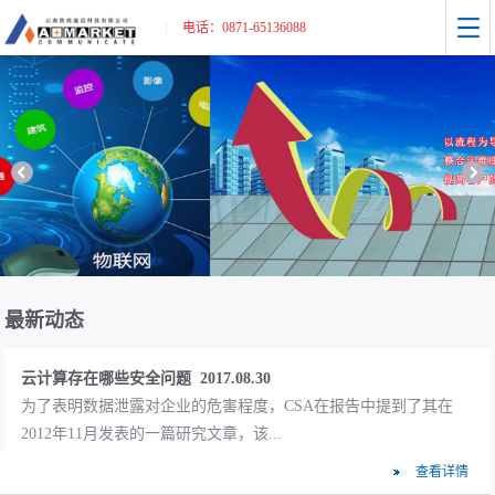
|
电话：0871-65136088
福贡县公安局PDT项目中标 2017.08.16
怒江州福贡县公安局警用集群(PDT)竞争性谈判采购项目，我公司
被列为第一中标候选人。
项目经理与客户沟通的策略 2017.08.30
面对各种性格特征和知识背景的客户，如果做到与客户的有效沟
最新动态
通，最终有利于项目。这恐怕是对大多...
云计算存在哪些安全问题 2017.08.30
为了表明数据泄露对企业的危害程度，CSA在报告中提到了其在
2012年11月发表的一篇研究文章，该...
查看详情
数据中心光模块技术发展方向 2017.08.30